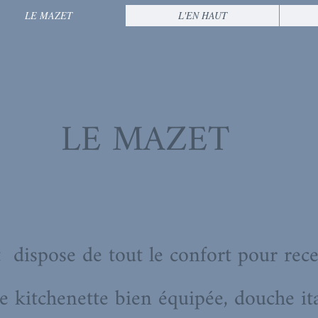
LE MAZET
L'EN HAUT
LE MAZET
dispose de tout le confort pour rece
e kitchenette bien équipée, douche ita