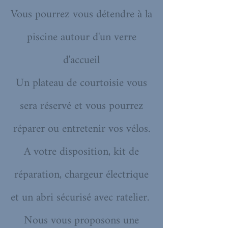
Vous pourrez vous détendre à la
piscine autour d'un verre
d'accueil
Un plateau de courtoisie vous
sera réservé et vous pourrez
réparer ou entretenir vos vélos.
A votre disposition, kit de
réparation, chargeur électrique
et un abri sécurisé avec ratelier.
Nous vous proposons une