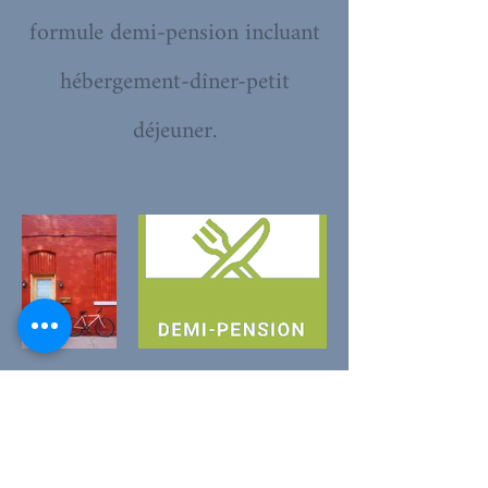
formule demi-pension incluant
hébergement-dîner-petit
déjeuner.