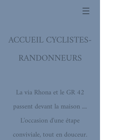
ACCUEIL CYCLISTES-
RANDONNEURS
La via Rhona et le GR 42
passent devant la maison ....
L'occasion d'une étape
conviviale, tout en douceur.